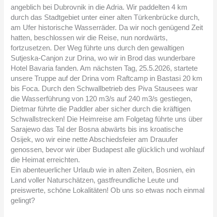
angeblich bei Dubrovnik in die Adria. Wir paddelten 4 km
durch das Stadtgebiet unter einer alten Türkenbrücke durch,
am Ufer historische Wasserräder. Da wir noch genügend Zeit
hatten, beschlossen wir die Reise, nun nordwärts,
fortzusetzen. Der Weg führte uns durch den gewaltigen
Sutjeska-Canjon zur Drina, wo wir in Brod das wunderbare
Hotel Bavaria fanden. Am nächsten Tag, 25.5.2026, startete
unsere Truppe auf der Drina vom Raftcamp in Bastasi 20 km
bis Foca. Durch den Schwallbetrieb des Piva Stausees war
die Wasserführung von 120 m3/s auf 240 m3/s gestiegen,
Dietmar führte die Paddler aber sicher durch die kräftigen
Schwallstrecken! Die Heimreise am Folgetag führte uns über
Sarajewo das Tal der Bosna abwärts bis ins kroatische
Osijek, wo wir eine nette Abschiedsfeier am Drauufer
genossen, bevor wir über Budapest alle glücklich und wohlauf
die Heimat erreichten.
Ein abenteuerlicher Urlaub wie in alten Zeiten, Bosnien, ein
Land voller Naturschätzen, gastfreundliche Leute und
preiswerte, schöne Lokalitäten! Ob uns so etwas noch einmal
gelingt?