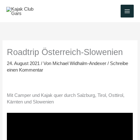
Zum
Inhalt
springen
Roadtrip Österreich-Slowenien
24. August 2021
/ Von
Michael Widhalm-Andexer
/
Schreibe
einen Kommentar
Mit Camper und Kajak quer durch Salzburg, Tirol, Osttirol,
Kärnten und Slowenien