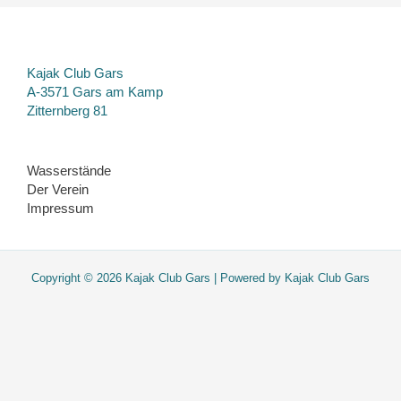
Kajak Club Gars
A-3571 Gars am Kamp
Zitternberg 81
Wasserstände
Der Verein
Impressum
Copyright © 2026 Kajak Club Gars | Powered by Kajak Club Gars
Diese Website verwendet nur essentielle Cookies. Sie werden nicht
getrackt. Viel Spass beim Surfen!
OK