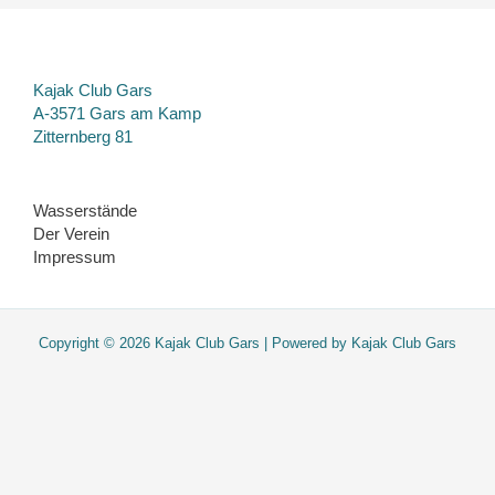
Kajak Club Gars
A-3571 Gars am Kamp
Zitternberg 81
Wasserstände
Der Verein
Impressum
Copyright © 2026 Kajak Club Gars | Powered by Kajak Club Gars
Diese Website verwendet nur essentielle Cookies. Sie werden nicht
getrackt. Viel Spass beim Surfen!
OK