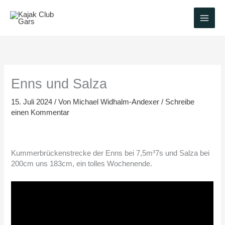
Zum
Inhalt
springen
Enns und Salza
15. Juli 2024
/ Von
Michael Widhalm-Andexer
/
Schreibe
einen Kommentar
Kummerbrückenstrecke der Enns bei 7,5m³7s und Salza bei
200cm uns 183cm, ein tolles Wochenende.