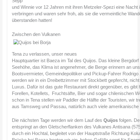
Sepp
und Winnie vor 12 Jahren mit ihren Metzeler-Spezi eine Nacht
verbringen und waren sehr froh, als sie die vermeintliche Wand
überstanden hatten!
Zwischen den Vulkanen
Tena zu verlassen, unser neues
Hauptquartier ist Baeza im Tal des Quijos. Das kleine Bergdorf 
Seehöhe, das Klima ist angenehmer, die Berge erinnern an un
Bootsvermieter, Gemeindepolitiker und Pickup-Fahrer Rodrigo 
werden wir in ein Dreibettzimmer mit Stockbett gepfercht, nich
Luxus. Dafür ist das gute Restaurant direkt gegenüber, es gibt 
Forellen, Kotellets, Fruchtsäfte, Bier und sogar chilenischen W
schon in Tena stellen wir Paddler die Hälfte der Touristen, wir t
aus Tamsweg und Passau, natürlich auch viele amerikanische
Die nächsten Tage werden wir dem Lauf des
Quijos
folgen. De
entspringt an den Gletscherflanken des Vulkanes Antisana (5758
durch ein Hochtal, begleitet von der Hauptstraße Richtung Kol
Brücke bei Baeza booten wir ein, hohes Gefälle sorgt für Span