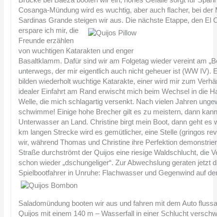
Cosanga-Mündung wird es wuchtig, aber auch flacher, bei de
Sardinas Grande steigen wir aus.
Die nächste Etappe, den El
erspare ich mir, die
Freunde erzählen
von wuchtigen Katarakten und enger
Basaltklamm. Dafür sind wir am Folgetag wieder vereint am 
unterwegs, der mir eigentlich auch nicht geheuer ist (WW IV).
bilden wiederholt wuchtige Katarakte, einer wird mir zum Verhä
idealer Einfahrt am Rand erwischt mich beim Wechsel in die 
Welle, die mich schlagartig versenkt. Nach vielen Jahren unge
schwimme! Einige hohe Brecher gilt es zu meistern, dann kann
Unterwasser an Land. Christine birgt mein Boot, dann geht es w
km langen Strecke wird es gemütlicher, eine Stelle (gringos re
wir, während Thomas und Christine ihre Perfektion demonstrier
Straße durchströmt der Quijos eine riesige Waldschlucht, die V
schon wieder „dschungeliger“. Zur Abwechslung geraten jetzt d
Spielbootfahrer in Unruhe: Flachwasser und Gegenwind auf den
Saladomündung booten wir aus und fahren mit dem Auto flussab
Quijos mit einem 140 m – Wasserfall in einer Schlucht verschwin