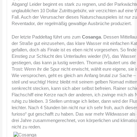
Abgang! Leider beginnt es stark zu regnen, und der Parkwächte
unglaublichen 10 Dollar Zutrittsgebühr, wir verzichten auf ein
Fall. Auch der Verursacher dieses Naturschauspieles ist nur z
Reventador, der regelmäßig gewaltige Ausbrüche produziert.
Der letzte Paddeltag führt uns zum
Cosanga
. Dessen Mittellau
der Straße gut einzusehen, das klare Wasser mit einfachen Kat
gefallen, doch als Finale ist es eben nicht vorgesehen. So find
Einstieg zur Schlucht des Unterlaufes wieder (IV), das Wasser 
gestiegen, das kann ja lustig werden. Thomas erläutert uns die K
Trost: Wenn ihr die Spur nicht erwischt, wählt eure eigene, sie 
Wie versprochen, geht es gleich am Anfang brutal zur Sache –
steil und wuchtig! Heinz bleibt mit seinem gelben Nomad mitte
senkrecht stecken, kann sich aber selbst befreien. Rainer sch
Flachschiff eine Kerze nach der anderen, ich zwinge mich als 
ruhig zu bleiben. 3 Stellen umtrage ich lieber, dann wird der Flu
leichter. Nach 4 Stunden bin nicht nur ich sehr froh, auch diese
furioso“ gut geschafft zu haben. Das war mehr Wildwasser als d
drei Jahre zusammengerechnet, von körperlichen und klimati
nicht zu reden.