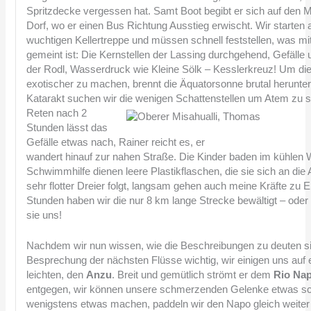
Spritzdecke vergessen hat. Samt Boot begibt er sich auf den
Dorf, wo er einen Bus Richtung Ausstieg erwischt. Wir starten 
wuchtigen Kellertreppe und müssen schnell feststellen, was mi
gemeint ist: Die Kernstellen der Lassing durchgehend, Gefälle
der Rodl, Wasserdruck wie Kleine Sölk – Kesslerkreuz! Um di
exotischer zu machen, brennt die Äquatorsonne brutal herunte
Katarakt suchen wir die wenigen Schattenstellen um Atem zu 
Reten nach 2
Stunden lässt das
Gefälle etwas nach, Rainer reicht es, er
wandert hinauf zur nahen Straße. Die Kinder baden im kühlen 
Schwimmhilfe dienen leere Plastikflaschen, die sie sich an die
sehr flotter Dreier folgt, langsam gehen auch meine Kräfte zu 
Stunden haben wir die nur 8 km lange Strecke bewältigt – oder
sie uns!
Nachdem wir nun wissen, wie die Beschreibungen zu deuten sin
Besprechung der nächsten Flüsse wichtig, wir einigen uns auf 
leichten, den
Anzu
. Breit und gemütlich strömt er dem
Rio Na
entgegen, wir können unsere schmerzenden Gelenke etwas sc
wenigstens etwas machen, paddeln wir den Napo gleich weiter 