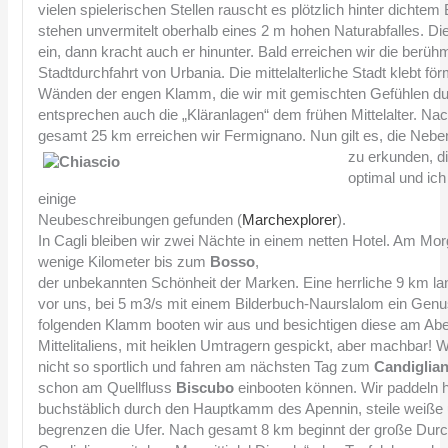
vielen spielerischen Stellen rauscht es plötzlich hinter dichte
stehen unvermitelt oberhalb eines 2 m hohen Naturabfalles. Di
ein, dann kracht auch er hinunter. Bald erreichen wir die berüh
Stadtdurchfahrt von Urbania. Die mittelalterliche Stadt klebt fö
Wänden der engen Klamm, die wir mit gemischten Gefühlen du
entsprechen auch die „Kläranlagen“ dem frühen Mittelalter. Na
gesamt 25 km erreichen wir Fermignano. Nun gilt es, die
Neben
zu erkunden, d
optimal und ich
einige
Neubeschreibungen gefunden (
Marchexplorer
).
In Cagli bleiben wir zwei Nächte in einem netten Hotel. Am Mor
wenige Kilometer bis zum
Bosso
,
der unbekannten Schönheit der Marken. Eine herrliche 9 km lan
vor uns, bei 5 m3/s mit einem Bilderbuch-Naurslalom ein Genu
folgenden Klamm booten wir aus und besichtigen diese am Abe
Mittelitaliens, mit heiklen Umtragern gespickt, aber machbar! W
nicht so sportlich und fahren am nächsten Tag zum
Candiglia
schon am Quellfluss
Biscubo
einbooten können. Wir paddeln h
buchstäblich durch den Hauptkamm des Apennin, steile weiße
begrenzen die Ufer. Nach gesamt 8 km beginnt der große Dur