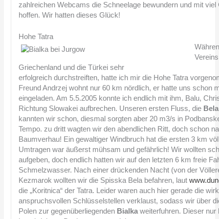
zahlreichen Webcams die Schneelage bewundern und mit viel 
hoffen. Wir hatten dieses Glück!
Hohe Tatra
Währen
Vereins
Griechenland und die Türkei sehr
erfolgreich durchstreiften, hatte ich mir die Hohe Tatra vorge
Freund Andrzej wohnt nur 60 km nördlich, er hatte uns schon
eingeladen. Am 5.5.2005 konnte ich endlich mit ihm, Balu, Chr
Richtung Slowakei aufbrechen. Unseren ersten Fluss, die
Bela
kannten wir schon, diesmal sorgten aber 20 m3/s in Podbanske
Tempo. zu dritt wagten wir den abendlichen Ritt, doch schon n
Baumverhau! Ein gewaltiger Windbruch hat die ersten 3 km völl
Umtragen war äußerst mühsam und gefährlich! Wir wollten s
aufgeben, doch endlich hatten wir auf den letzten 6 km freie F
Schmelzwasser. Nach einer drückenden Nacht (von der Völlerei
Kezmarok wollten wir die Spisska Bela befahren, laut
www.dun
die „Koritnica“ der Tatra. Leider waren auch hier gerade die wirk
anspruchsvollen Schlüsselstellen verklaust, sodass wir über d
Polen zur gegenüberliegenden
Bialka
weiterfuhren.
Dieser nur