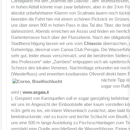
Candigliano mit den „Marmitti del Diavolo“, den Teufelskesseln
m hohen Abfall könnte man zwar befahren, aber in der 3 km Fo
absolut unbefahrbaren Klamm von Scalinata lauern noch tückis
beenden die Fahrt hier mit einem schönen Picknick im Grünen.
uns über einen 900 m hohen Pass in das Tal des Tiber, der breit
dahinströmt. Abends erreichen wir Assisi und finden ein herrlic
Gartenterrasse hoch über der Flussebene. Nach der obligatori
Stadtbesichtigung lassen wir uns vom
Chiascio
überraschen, 
Geheimtipp, diesmal vom Canoa Club Perugia. Die Wasserführu
sehr gut, leider etwas verschmutzt, und die berühmten Stellen 
des Professore“ oder „Zambesi“ entpuppen sich als spielerisc
Schreze des lokalen Vereines. Nachmittags erkunden wir noch
(Wanderfluss) und erwerben kostbarstes Olivenöl direkt beim 
nächste Tipp is
sogar von Raft
wird (
www.asgaia.it
). Gespeist von Karstquellen soll er sogar ganzjährig befahrbar
wir uns im Angesicht der Einbootstelle aber kaum vorstellen k
m3/s geht es los, ein klarer Wiesenbach zunächst, aber bald fol
beeindruckende, viel zu kurze und leichte Schlucht von Biselli
uns eine 500 m lange Ausleitung zu Fischzuchtanlagen zum Tr
verstärkt eine Quelle anschließend die Wasserführung. Einige