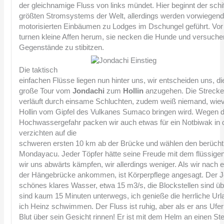
der gleichnamige Fluss von links mündet. Hier beginnt der schif
größten Stromsystems der Welt, allerdings werden vorwiegend 
motorisierten Einbäumen zu Lodges im Dschungel geführt. Vo
turnen kleine Affen herum, sie necken die Hunde und versuchen
Gegenstände zu stibitzen.
Die taktisch
einfachen Flüsse liegen nun hinter uns, wir entscheiden uns, di
große Tour vom
Jondachi
zum
Hollin
anzugehen. Die Streck
verläuft durch einsame Schluchten, zudem weiß niemand, wiev
Hollin vom Gipfel des Vulkanes Sumaco bringen wird. Wegen d
Hochwassergefahr packen wir auch etwas für ein Notbiwak in d
verzichten auf die
schweren ersten 10 km ab der Brücke und wählen den berüchti
Mondayacu. Jeder Töpfer hätte seine Freude mit dem flüssige
wir uns abwärts kämpfen, wir allerdings weniger. Als wir nach e
der Hängebrücke ankommen, ist Körperpflege angesagt. Der Jo
schönes klares Wasser, etwa 15 m3/s, die Blockstellen sind übe
sind kaum 15 Minuten unterwegs, ich genieße die herrliche Url
ich Heinz schwimmen. Der Fluss ist ruhig, aber als er ans Ufe
Blut über sein Gesicht rinnen! Er ist mit dem Helm an einen St