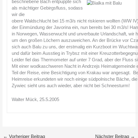
beschriebene Bach entpuppte sich
als mächtiger Gebirgsfluss, sodass
wir die
obere Waldschlucht bei 15 m3/s nicht riskieren wollten (WW IV)
der Einmündung der Javorina ein, nun bereits bei 30 m3/s! Ha
in Norwegen, Wasserwucht und unverbaute Urlandschaft, wir ha
um den großen Löchern auszuweichen. An der Brücke vor Czar
sich auch Balu zu uns, der erstmalig ein Kurzboot im Wuchtwas
und dafür beim Ausstieg in Trybsz mit einer Kreuzotterbegegnu
Leider fiel das Thermometer auf unter 7 Grad, aber der Fluss s
Mit einer wodkaschweren Nacht in Andrzejs Heimatgemeinde en
Teil der Reise, eine Besichtigung von Krakau war angesagt. Be
Heimreise erkundeten wir noch einige südpolnische Bäche, die
Zywiec sieht uns auch wieder, aber nicht bei Schneesturm!
Walter Mück, 25.5.2005
←
Vorheriger Beitrag
Nächster Beitrag
→