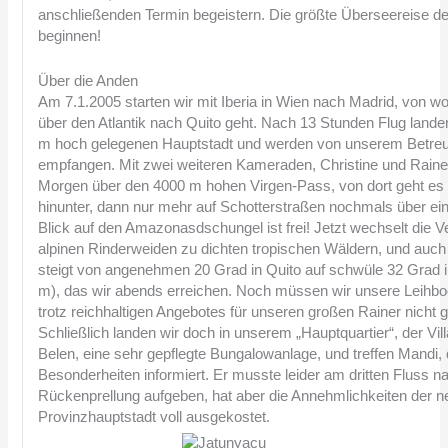
anschließenden Termin begeistern. Die größte Überseereise 
beginnen!
Über die Anden
Am 7.1.2005 starten wir mit Iberia in Wien nach Madrid, von wo
über den Atlantik nach Quito geht. Nach 13 Stunden Flug landen
m hoch gelegenen Hauptstadt und werden von unserem Betreu
empfangen. Mit zwei weiteren Kameraden, Christine und Rainer
Morgen über den 4000 m hohen Virgen-Pass, von dort geht es st
hinunter, dann nur mehr auf Schotterstraßen nochmals über ei
Blick auf den Amazonasdschungel ist frei! Jetzt wechselt die V
alpinen Rinderweiden zu dichten tropischen Wäldern, und auch
steigt von angenehmen 20 Grad in Quito auf schwüle 32 Grad 
m), das wir abends erreichen. Noch müssen wir unsere Leihbo
trotz reichhaltigen Angebotes für unseren großen Rainer nicht 
Schließlich landen wir doch in unserem „Hauptquartier“, der Vill
Belen, eine sehr gepflegte Bungalowanlage, und treffen Mandi, 
Besonderheiten informiert. Er musste leider am dritten Fluss n
Rückenprellung aufgeben, hat aber die Annehmlichkeiten der n
Provinzhauptstadt voll ausgekostet.