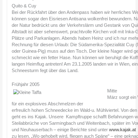
Quito & Cuy
Bei der Rückfahrt über den Andenpass haben wir herrliches Wet
können sogar den Eisriesen Antisana wolkenfrei bewundern. 
der Natur bedrückt uns der Verkehrslärm und Gestank von Quit
Altstadt ist aber sehenswert, prachtvolle Kirchen voll mit Inka
Plätze und Parkanlagen. Abends haben Heinz und ich nur mehr
Rechnung für diesen Urlaub: Die Südamerika-Spezialität Cuy
oder Guinea-Pig) muss auf den Tisch. Der kleine Nager wird g
schmeckt wie ein fetter Hase. Nun können wir beruhigt die Kof
langen Heimflug antreten! Am 23.1.2005 landen wir in Wien, ein
Schneesturm fegt über das Land.
Frühjahr 2005
Mitte
März sorgt ein
für ein explosives Abschmelzen der
erfreulich hohen Schneedecke im Wald-u. Mühlviertel. Von den
geht es ins Kajak. Unsere Kampftruppe schafft Befahrungen wi
Steilabbrüche von Sarmingbach und Weitenbach, später im Vo
und Neuhauserbach – einige Berichte sind unter
www.kajak.at
zu lesen. „Wo gehobelt wird, fliegen auch Späne“ – eine gekna