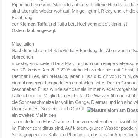
Rippe und eine vom Stacheldraht zerschnittene Hand sind die 
sind aber alle wieder wohlauf! Mir gelingt mit Ricky endlich di
Befahrung
der
Kleinen Taffa
und Taffa bei „Hochschmelze“, dann ist
Osterurlaub angesagt.
Mittelitalien
Nachdem ich am 14.4.1995 die Erkundung der Abruzzen im S
abbrechen
musste, erkundeten Hans Matz und ich noch einige vielversp
der Rückreise. Am 20.3.2005 stehe ich wieder hier mit Christl,
Dietmar Fries, am
Metauro
, jenen Fluss südlich von Rimini, de
einmal unseren Jungpaddlern empfohlen hatte. Der im Granac
beschrieben Fluss wurde seit damals immer wieder vorgehalten
hätte ich meine Mitglieder geschickt! Die Wasserführung ist ab
die Schneeschmelze ist voll im Gange, Dietmar und ich sind wi
Unbekanntes!
So steigt auch Christl
ein zweites Mal in den
„vermaledeiten Fluss“, aber schon von weiter oben, obwohl di
im Führer sehr diffus sind. Auf klarem, grünen Wasser paddeln 
Schrägrippen aus Kalk, ein Phänomen, das uns im Appennin be