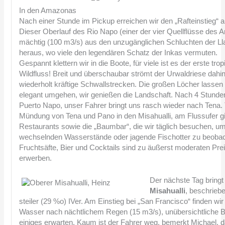
In den Amazonas
Nach einer Stunde im Pickup erreichen wir den „Rafteinstieg“
Dieser Oberlauf des Rio Napo (einer der vier Quellflüsse des
mächtig (100 m3/s) aus den unzugänglichen Schluchten der L
heraus, wo viele den legendären Schatz der Inkas vermuten.
Gespannt klettern wir in die Boote, für viele ist es der erste tro
Wildfluss! Breit und überschaubar strömt der Urwaldriese da
wiederholt kräftige Schwallstrecken. Die großen Löcher lassen
elegant umgehen, wir genießen die Landschaft. Nach 4 Stunden
Puerto Napo, unser Fahrer bringt uns rasch wieder nach Tena. T
Mündung von Tena und Pano in den Misahualli, am Flussufer g
Restaurants sowie die „Baumbar“, die wir täglich besuchen, um
wechselnden Wasserstände oder jagende Fischotter zu beobac
Fruchtsäfte, Bier und Cocktails sind zu äußerst moderaten Pre
erwerben.
Der nächste Tag bring
Misahualli
, beschriebe
steiler (29 %o) IVer. Am Einstieg bei „San Francisco“ finden wir
Wasser nach nächtlichem Regen (15 m3/s), unübersichtliche B
einiges erwarten. Kaum ist der Fahrer weg, bemerkt Michael, d