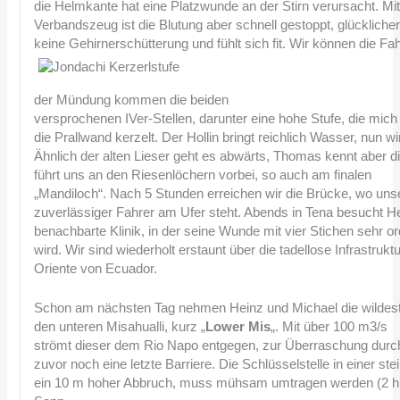
die Helmkante hat eine Platzwunde an der Stirn verursacht. Mit 
Verbandszeug ist die Blutung aber schnell gestoppt, glückliche
keine Gehirnerschütterung und fühlt sich fit.
Wir können die Fah
der Mündung kommen die beiden
versprochenen IVer-Stellen, darunter eine hohe Stufe, die mich
die Prallwand kerzelt. Der Hollin bringt reichlich Wasser, nun w
Ähnlich der alten Lieser geht es abwärts, Thomas kennt aber d
führt uns an den Riesenlöchern vorbei, so auch am finalen
„Mandiloch“. Nach 5 Stunden erreichen wir die Brücke, wo uns
zuverlässiger Fahrer am Ufer steht. Abends in Tena besucht He
benachbarte Klinik, in der seine Wunde mit vier Stichen sehr or
wird. Wir sind wiederholt erstaunt über die tadellose Infrastruktu
Oriente von Ecuador.
Schon am nächsten Tag nehmen Heinz und Michael die wildeste 
den unteren Misahualli, kurz „
Lower Mis
„. Mit über 100 m3/s
strömt dieser dem Rio Napo entgegen, zur Überraschung durch
zuvor noch eine letzte Barriere. Die Schlüsselstelle in einer st
ein 10 m hoher Abbruch, muss mühsam umtragen werden (2 h!