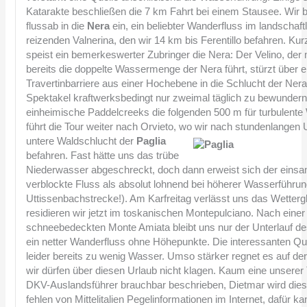
Katarakte beschließen die 7 km Fahrt bei einem Stausee. Wir 
flussab in die
Nera
ein, ein beliebter Wanderfluss im landschaftl
reizenden Valnerina, den wir 14 km bis Ferentillo befahren. Kurz
speist ein bemerkeswerter Zubringer die Nera: Der Velino, der
bereits die doppelte Wassermenge der Nera führt, stürzt über 
Travertinbarriere aus einer Hochebene in die Schlucht der Nera.
Spektakel kraftwerksbedingt nur zweimal täglich zu bewunder
einheimische Paddelcreeks die folgenden 500 m für turbulent
führt die Tour weiter nach Orvieto, wo wir nach stundenlangen
untere Waldschlucht der
Paglia
befahren. Fast hätte uns das trübe
Niederwasser abgeschreckt, doch dann erweist sich der eins
verblockte Fluss als absolut lohnend bei höherer Wasserführu
Uttissenbachstrecke!). Am Karfreitag verlässt uns das Wetterg
residieren wir jetzt im toskanischen Montepulciano. Nach eine
schneebedeckten Monte Amiata bleibt uns nur der Unterlauf 
ein netter Wanderfluss ohne Höhepunkte. Die interessanten Que
leider bereits zu wenig Wasser. Umso stärker regnet es auf de
wir dürfen über diesen Urlaub nicht klagen. Kaum eine unserer 
DKV-Auslandsführer brauchbar beschrieben, Dietmar wird dies
fehlen von Mittelitalien Pegelinformationen im Internet, dafür k