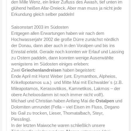
den Mille Wenz, ein linker Zufluss des Awash, tief unten im
glühend heißen Afar-Dreieck. Aber man muss ja nicht jede
Erkundung gleich selber paddeln!
Saisonstart 2003 im Südosten
Entgegen allen Erwartungen haben wir nach dem
Hochwasserjahr 2002 die große Dürre zunächst nördlich
der Donau, dann aber auch in den Voralpen und bis ins
Ennstal erlebt. Gerade noch konnten wir Erlauf und Lassing
zu Ostern paddeln, dann konnten wenige Auserwählte
wenigstens im Südosten einiges erleben:
Zwei
Griechenlandreisen
haben begeistert:
Ende April mit Horst Weber (unt. Erymanthos, Alpheios,
Krikellopotamos u.a.) und Mitte Mai mit Eichwalder`s (z.B.
Mileapotamos, Kerasovitikos, Kamnetikos, Lakmos – der
obere Acheloosdamm ist noch immer nicht voll!).
Michael und Christian haben Anfang Mai die
Ostalpen
und
Dolomiten umrundet (Fella – viel Eisen im Fluss, Degano
bis Gail zu trocken, Lieser, Thomatalbach, Steyr,
Piessling).
In der letzten Maiwoche waren schließlich unsere