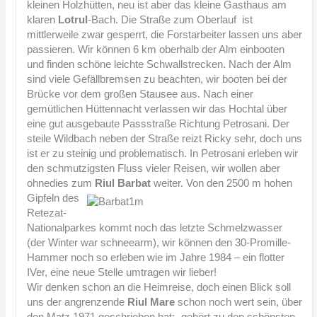
kleinen Holzhütten, neu ist aber das kleine Gasthaus am
klaren
Lotrul
-Bach. Die Straße zum Oberlauf ist
mittlerweile zwar gesperrt, die Forstarbeiter lassen uns aber
passieren. Wir können 6 km oberhalb der Alm einbooten
und finden schöne leichte Schwallstrecken. Nach der Alm
sind viele Gefällbremsen zu beachten, wir booten bei der
Brücke vor dem großen Stausee aus. Nach einer
gemütlichen Hüttennacht verlassen wir das Hochtal über
eine gut ausgebaute Passstraße Richtung Petrosani. Der
steile Wildbach neben der Straße reizt Ricky sehr, doch uns
ist er zu steinig und problematisch. In Petrosani erleben wir
den schmutzigsten Fluss vieler Reisen, wir wollen aber
ohnedies zum
Riul Barbat
weiter.
Von den 2500 m hohen
Gipfeln des
Retezat-
Nationalparkes kommt noch das letzte Schmelzwasser
(der Winter war schneearm), wir können den 30-Promille-
Hammer noch so erleben wie im Jahre 1984 – ein flotter
IVer, eine neue Stelle umtragen wir lieber!
Wir denken schon an die Heimreise, doch einen Blick soll
uns der angrenzende
Riul Mare
schon noch wert sein, über