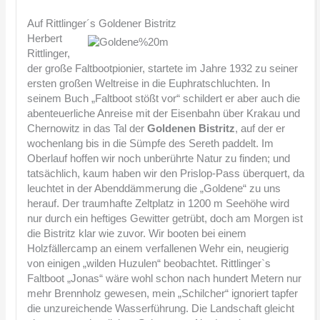
Auf Rittlinger´s Goldener Bistritz
Herbert
Rittlinger,
der große Faltbootpionier, startete im Jahre 1932 zu seiner
ersten großen Weltreise in die Euphratschluchten. In
seinem Buch „Faltboot stößt vor“ schildert er aber auch die
abenteuerliche Anreise mit der Eisenbahn über Krakau und
Chernowitz in das Tal der
Goldenen Bistritz
, auf der er
wochenlang bis in die Sümpfe des Sereth paddelt. Im
Oberlauf hoffen wir noch unberührte Natur zu finden; und
tatsächlich, kaum haben wir den Prislop-Pass überquert, da
leuchtet in der Abenddämmerung die „Goldene“ zu uns
herauf. Der traumhafte Zeltplatz in 1200 m Seehöhe wird
nur durch ein heftiges Gewitter getrübt, doch am Morgen ist
die Bistritz klar wie zuvor. Wir booten bei einem
Holzfällercamp an einem verfallenen Wehr ein, neugierig
von einigen „wilden Huzulen“ beobachtet. Rittlinger`s
Faltboot „Jonas“ wäre wohl schon nach hundert Metern nur
mehr Brennholz gewesen, mein „Schilcher“ ignoriert tapfer
die unzureichende Wasserführung. Die Landschaft gleicht