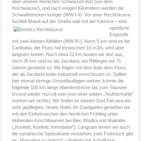
aber unserer herrlichen Schwarzen Aist (vor dem
Hochwasser), und nach einigen Kilometern werden die
Schwallstrecken lustiger (WW I-II). Vor einer Rechtskurve
fuchtelt Mandi auf der Straße wild mit der Kamera
– eine
sportliche
Engstelle
mit zwei kleinen Abfällen (WW III-). Noch 9 km sind es bis
Carlibaba, der Fluss hat inzwischen 10 m3/s, wird aber
langsam breiter. Nach etwa 22 km booten wir dort aus,
noch 26 km sind es bis Jacobeni, wo Rittlinger vor 71
Jahren gestartet ist. Wir folgen mit dem Auto dem Fluss,
der ab Jacobeni leider industriell verschmutzt ist. Sollten
hier einmal strenge Umweltauflagen wirken, könnte die
folgende 100 km lange Wanderstrecke bis zum Stausee
Izvorul wieder reizvoll sein (von einer wilden „Teufelsmühle“
merken wir nichts). Wir finden im kleinen Dorf Farcasa ein
sehr gepflegtes, neues Hotel. Im Gastgarten genießen wir
mit den Einheimischen den herrlichen Frühling unter
blühenden Kirschbäumen bei Bier, Wodka und Maikäfer
(„Konfetti, Konfetti, formidabel“). Langsam lernen wir auch
die rumänische Speisekarte verstehen, zum Frühstück gibt
es „Mamaliga su branza“ – Polenta mit Schafkäse.