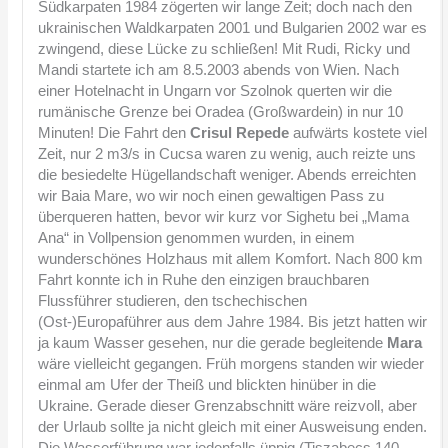
Südkarpaten 1984 zögerten wir lange Zeit; doch nach den
ukrainischen Waldkarpaten 2001 und Bulgarien 2002 war es
zwingend, diese Lücke zu schließen! Mit Rudi, Ricky und
Mandi startete ich am 8.5.2003 abends von Wien. Nach
einer Hotelnacht in Ungarn vor Szolnok querten wir die
rumänische Grenze bei Oradea (Großwardein) in nur 10
Minuten! Die Fahrt den
Crisul Repede
aufwärts kostete viel
Zeit, nur 2 m3/s in Cucsa waren zu wenig, auch reizte uns
die besiedelte Hügellandschaft weniger. Abends erreichten
wir Baia Mare, wo wir noch einen gewaltigen Pass zu
überqueren hatten, bevor wir kurz vor Sighetu bei „Mama
Ana“ in Vollpension genommen wurden, in einem
wunderschönes Holzhaus mit allem Komfort. Nach 800 km
Fahrt konnte ich in Ruhe den einzigen brauchbaren
Flussführer studieren, den tschechischen
(Ost-)Europaführer aus dem Jahre 1984. Bis jetzt hatten wir
ja kaum Wasser gesehen, nur die gerade begleitende
Mara
wäre vielleicht gegangen. Früh morgens standen wir wieder
einmal am Ufer der Theiß und blickten hinüber in die
Ukraine. Gerade dieser Grenzabschnitt wäre reizvoll, aber
der Urlaub sollte ja nicht gleich mit einer Ausweisung enden.