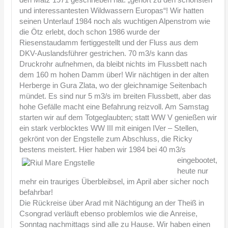
den Matz 1971 geschrieben hat: „gehört zu den schönsten
und interessantesten Wildwassern Europas“! Wir hatten
seinen Unterlauf 1984 noch als wuchtigen Alpenstrom wie
die Ötz erlebt, doch schon 1986 wurde der
Riesenstaudamm fertiggestellt und der Fluss aus dem
DKV-Auslandsführer gestrichen. 70 m3/s kann das
Druckrohr aufnehmen, da bleibt nichts im Flussbett nach
dem 160 m hohen Damm über! Wir nächtigen in der alten
Herberge in Gura Zlata, wo der gleichnamige Seitenbach
mündet. Es sind nur 5 m3/s im breiten Flussbett, aber das
hohe Gefälle macht eine Befahrung reizvoll. Am Samstag
starten wir auf dem Totgeglaubten; statt WW V genießen wir
ein stark verblocktes WW III mit einigen IVer – Stellen,
gekrönt von der Engstelle zum Abschluss, die Ricky
bestens meistert.
Hier haben wir 1984 bei 40 m3/s
eingebootet,
heute nur
mehr ein trauriges Überbleibsel, im April aber sicher noch
befahrbar!
Die Rückreise über Arad mit Nächtigung an der Theiß in
Csongrad verläuft ebenso problemlos wie die Anreise,
Sonntag nachmittags sind alle zu Hause. Wir haben einen