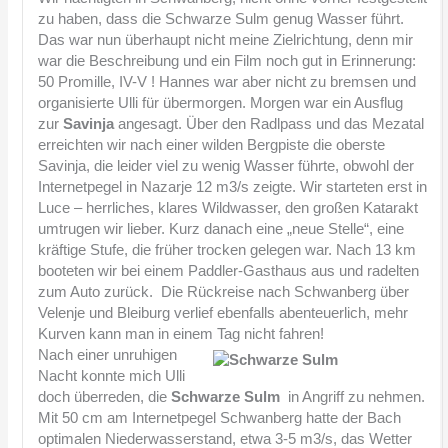
zu haben, dass die Schwarze Sulm genug Wasser führt.
Das war nun überhaupt nicht meine Zielrichtung, denn mir
war die Beschreibung und ein Film noch gut in Erinnerung:
50 Promille, IV-V ! Hannes war aber nicht zu bremsen und
organisierte Ulli für übermorgen. Morgen war ein Ausflug
zur
Savinja
angesagt. Über den Radlpass und das Mezatal
erreichten wir nach einer wilden Bergpiste die oberste
Savinja, die leider viel zu wenig Wasser führte, obwohl der
Internetpegel in Nazarje 12 m3/s zeigte. Wir starteten erst in
Luce – herrliches, klares Wildwasser, den großen Katarakt
umtrugen wir lieber. Kurz danach eine „neue Stelle“, eine
kräftige Stufe, die früher trocken gelegen war. Nach 13 km
booteten wir bei einem Paddler-Gasthaus aus und radelten
zum Auto zurück. Die Rückreise nach Schwanberg über
Velenje und Bleiburg verlief ebenfalls abenteuerlich, mehr
Kurven kann man in einem Tag nicht fahren!
Nach einer unruhigen
Nacht konnte mich Ulli
doch überreden, die
Schwarze Sulm
in Angriff zu nehmen.
Mit 50 cm am Internetpegel Schwanberg hatte der Bach
optimalen Niederwasserstand, etwa 3-5 m3/s, das Wetter