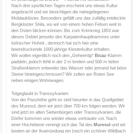
Nach drei sportlichen Tagen erscheint uns etwas Kultur
angebracht und wir besichtigen die nahegelegenen
Moldauklöster. Besonders gefällt uns das zufällig entdeckte
Bergkloster Shila, wo wir von einem hohen Felsen weit in
den Osten blicken können. Bis zum Krimkrieg 1853 war
dieses Gebiet jenseits des Karpatenhauptkammes unter
türkischer Hoheit , dennoch hat sich hier eine
beeindruckende 1000-jährige Klosterkultur erhalten.
Wir wollen eigentlich noch den „Geheimtip“
Bicaz
-Klamm
paddeln, jedoch fehlt in der 2 m breiten und 500 m tiefen
Straßenklamm entweder das Wasser oder jemand hat böse
Steine hineingeschmissen? Wir zelten am Roten See
neben einigen Wohnwagen.
Totgeglaubt in Transsylvanien
Von der Passhöhe geht es steil hinunter in das Quellgebiet
des Muresul, dem wir jetzt über 700 km folgen werden. Wir
sind jetzt im alten Siebenbürgen oder Transsylvanien, die
Dörfer kommen uns wieder etwas vertrauter vor. Nach
einer Hochebene verengt sich das Tal des
Muresul
und wir
booten an der Ilvamündung ein (noch ein schöner Wildbach