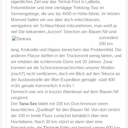
eigentliches Ziel war das Timkat-Fest in Lalibela,
Felsenklöster und eine viertägige Trekking-Tour im
Semiengebirge, die uns bis 4430 m Höhe führte. Im letzten
Moment hatten wir uns aber doch entschlossen,
wenigstens ein Schlauchboot mitzunehmen, man weiß ja
nie! Die bekannten „kurzen“ Strecken am Blauen
Nil sind
zumindest
180 km
lang, Krokodile und Hippos bereichern das Problemfeld. Die
anderen Flüsse dürften in der Trockenzeit wenig bieten, und
wir erlebten die schlimmste Dürre seit 20 Jahren. Zwar
konnten wir die Schreckensnachrichten unserer Medien
(noch?) nicht verifizieren, doch ein Blick auf den Tekeze an
der Ausbootstelle der 96er-Expedition genügte -statt 400
m3/s gerade kümmerlich 4 m3/s !
Dennoch war uns in kurzes Abenteuer auf dem Blauen Nil
vergönnt:
Der
Tana-See
bildet mit 100 km Durchmesser einen
beachtliches „Quelltopf“ für den Blauen Nil. Von dort strömt
der 100 m breite Fluss zunächst behäblich über eine
Hochebene. Nach 30 km stürzt er dann über eine
Riesenkante, die
Tissisat
-Fälle und beginnt seinen 600 km