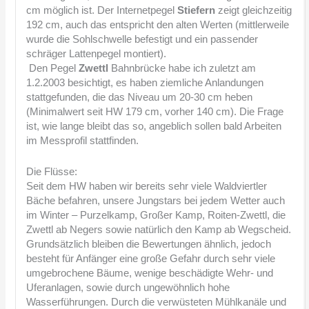
cm möglich ist. Der Internetpegel
Stiefern
zeigt gleichzeitig
192 cm, auch das entspricht den alten Werten (mittlerweile
wurde die Sohlschwelle befestigt und ein passender
schräger Lattenpegel montiert).
Den Pegel
Zwettl
Bahnbrücke habe ich zuletzt am
1.2.2003 besichtigt, es haben ziemliche Anlandungen
stattgefunden, die das Niveau um 20-30 cm heben
(Minimalwert seit HW 179 cm, vorher 140 cm). Die Frage
ist, wie lange bleibt das so, angeblich sollen bald Arbeiten
im Messprofil stattfinden.
Die Flüsse:
Seit dem HW haben wir bereits sehr viele Waldviertler
Bäche befahren, unsere Jungstars bei jedem Wetter auch
im Winter – Purzelkamp, Großer Kamp, Roiten-Zwettl, die
Zwettl ab Negers sowie natürlich den Kamp ab Wegscheid.
Grundsätzlich bleiben die Bewertungen ähnlich, jedoch
besteht für Anfänger eine große Gefahr durch sehr viele
umgebrochene Bäume, wenige beschädigte Wehr- und
Uferanlagen, sowie durch ungewöhnlich hohe
Wasserführungen. Durch die verwüsteten Mühlkanäle und