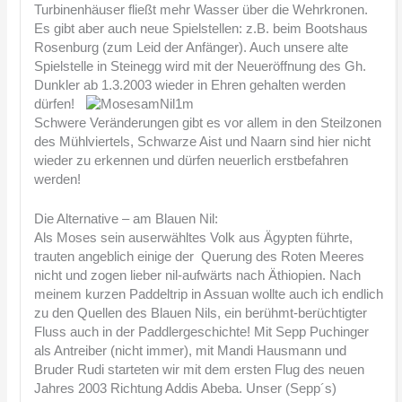
Turbinenhäuser fließt mehr Wasser über die Wehrkronen.
Es gibt aber auch neue Spielstellen: z.B. beim Bootshaus
Rosenburg (zum Leid der Anfänger). Auch unsere alte
Spielstelle in Steinegg wird mit der Neueröffnung des Gh.
Dunkler ab 1.3.2003 wieder in Ehren gehalten werden
dürfen!
Schwere Veränderungen gibt es vor allem in den Steilzonen
des Mühlviertels, Schwarze Aist und Naarn sind hier nicht
wieder zu erkennen und dürfen neuerlich erstbefahren
werden!
Die Alternative – am Blauen Nil:
Als Moses sein auserwähltes Volk aus Ägypten führte,
trauten angeblich einige der Querung des Roten Meeres
nicht und zogen lieber nil-aufwärts nach Äthiopien. Nach
meinem kurzen Paddeltrip in Assuan wollte auch ich endlich
zu den Quellen des Blauen Nils, ein berühmt-berüchtigter
Fluss auch in der Paddlergeschichte! Mit Sepp Puchinger
als Antreiber (nicht immer), mit Mandi Hausmann und
Bruder Rudi starteten wir mit dem ersten Flug des neuen
Jahres 2003 Richtung Addis Abeba. Unser (Sepp´s)