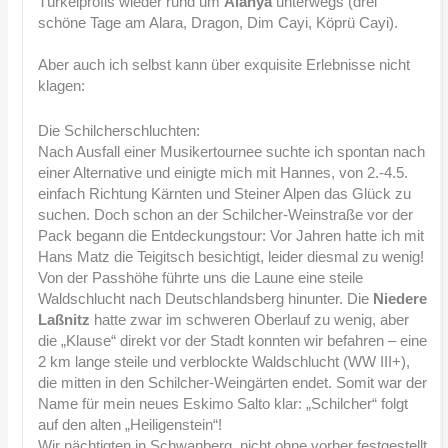
Türkeiprofis wieder rund um
Alanya
unterwegs (drei
schöne Tage am Alara, Dragon, Dim Cayi, Köprü Cayi).
Aber auch ich selbst kann über exquisite Erlebnisse nicht
klagen:
Die Schilcherschluchten:
Nach Ausfall einer Musikertournee suchte ich spontan nach
einer Alternative und einigte mich mit Hannes, von 2.-4.5.
einfach Richtung Kärnten und Steiner Alpen das Glück zu
suchen. Doch schon an der Schilcher-Weinstraße vor der
Pack begann die Entdeckungstour: Vor Jahren hatte ich mit
Hans Matz die Teigitsch besichtigt, leider diesmal zu wenig!
Von der Passhöhe führte uns die Laune eine steile
Waldschlucht nach Deutschlandsberg hinunter. Die
Niedere
Laßnitz
hatte zwar im schweren Oberlauf zu wenig, aber
die „Klause“ direkt vor der Stadt konnten wir befahren – eine
2 km lange steile und verblockte Waldschlucht (WW III+),
die mitten in den Schilcher-Weingärten endet. Somit war der
Name für mein neues Eskimo Salto klar: „Schilcher“ folgt
auf den alten „Heiligenstein“!
Wir nächtigten in Schwanberg, nicht ohne vorher festgestellt