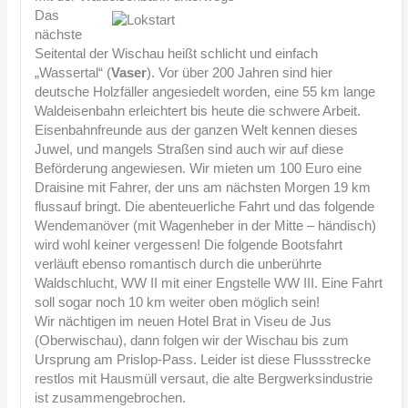
Das
nächste
Seitental der Wischau heißt schlicht und einfach
„Wassertal“ (
Vaser
). Vor über 200 Jahren sind hier
deutsche Holzfäller angesiedelt worden, eine 55 km lange
Waldeisenbahn erleichtert bis heute die schwere Arbeit.
Eisenbahnfreunde aus der ganzen Welt kennen dieses
Juwel, und mangels Straßen sind auch wir auf diese
Beförderung angewiesen. Wir mieten um 100 Euro eine
Draisine mit Fahrer, der uns am nächsten Morgen 19 km
flussauf bringt. Die abenteuerliche Fahrt und das folgende
Wendemanöver (mit Wagenheber in der Mitte – händisch)
wird wohl keiner vergessen! Die folgende Bootsfahrt
verläuft ebenso romantisch durch die unberührte
Waldschlucht, WW II mit einer Engstelle WW III. Eine Fahrt
soll sogar noch 10 km weiter oben möglich sein!
Wir nächtigen im neuen Hotel Brat in Viseu de Jus
(Oberwischau), dann folgen wir der Wischau bis zum
Ursprung am Prislop-Pass. Leider ist diese Flussstrecke
restlos mit Hausmüll versaut, die alte Bergwerksindustrie
ist zusammengebrochen.