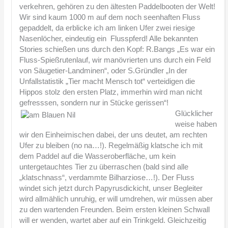
verkehren, gehören zu den ältesten Paddelbooten der Welt!
Wir sind kaum 1000 m auf dem noch seenhaften Fluss
gepaddelt, da erblicke ich am linken Ufer zwei riesige
Nasenlöcher, eindeutig ein Flusspferd! Alle bekannten
Stories schießen uns durch den Kopf: R.Bangs „Es war ein
Fluss-Spießrutenlauf, wir manövrierten uns durch ein Feld
von Säugetier-Landminen“, oder S.Gründler „In der
Unfallstatistik „Tier macht Mensch tot“ verteidigen die
Hippos stolz den ersten Platz, immerhin wird man nicht
gefresssen, sondern nur in Stücke gerissen“!
Glücklicher
weise haben
wir den Einheimischen dabei, der uns deutet, am rechten
Ufer zu bleiben (no na…!). Regelmäßig klatsche ich mit
dem Paddel auf die Wasseroberfläche, um kein
untergetauchtes Tier zu überraschen (bald sind alle
„klatschnass“, verdammte Bilharziose…!). Der Fluss
windet sich jetzt durch Papyrusdickicht, unser Begleiter
wird allmählich unruhig, er will umdrehen, wir müssen aber
zu den wartenden Freunden. Beim ersten kleinen Schwall
will er wenden, wartet aber auf ein Trinkgeld. Gleichzeitig