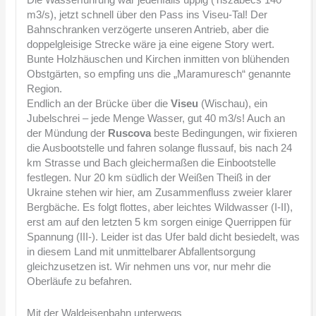
Die Wasserführung war jedenfalls üppig (Tiszabecs 140
m3/s), jetzt schnell über den Pass ins Viseu-Tal! Der
Bahnschranken verzögerte unseren Antrieb, aber die
doppelgleisige Strecke wäre ja eine eigene Story wert.
Bunte Holzhäuschen und Kirchen inmitten von blühenden
Obstgärten, so empfing uns die „Maramuresch“ genannte
Region.
Endlich an der Brücke über die
Viseu
(Wischau), ein
Jubelschrei – jede Menge Wasser, gut 40 m3/s! Auch an
der Mündung der
Ruscova
beste Bedingungen, wir fixieren
die Ausbootstelle und fahren solange flussauf, bis nach 24
km Strasse und Bach gleichermaßen die Einbootstelle
festlegen. Nur 20 km südlich der Weißen Theiß in der
Ukraine stehen wir hier, am Zusammenfluss zweier klarer
Bergbäche. Es folgt flottes, aber leichtes Wildwasser (I-II),
erst am auf den letzten 5 km sorgen einige Querrippen für
Spannung (III-). Leider ist das Ufer bald dicht besiedelt, was
in diesem Land mit unmittelbarer Abfallentsorgung
gleichzusetzen ist. Wir nehmen uns vor, nur mehr die
Oberläufe zu befahren.
Mit der Waldeisenbahn unterwegs