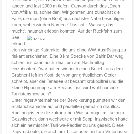
langen und fast 2000 m tiefen Canyon durch das „Dach
von Afrika“ zu schneiden. Wir gönnten uns zunächst die
Fälle, die man (ohne Boot) aus nächster Nähe besichtigen
kann, wobei wir den Namen :“Tissisat – Wasser, das
raucht“, hautnah erleben konnten.
Auf der Rückfahrt zum
See
erkund
eten wir einige Katarakte, die uns ohne WW-Ausrüstung zu
riskant erschienen. Eine 8 km Strecke von Bahir Dar weg
schien uns dann noch ideal, um am Nachmittag
einzubooten. Zwar hatten wir noch einen Bericht aus dem
Grabner-Heft im Kopf, der von gar gräuslichem Getier
schreibt, aber der Tanasee ist bekannt krokodilfrei und die
kleine Hippogruppe am Seeausfluss wird wohl nur eine
Touristenshow sein?
Unter reger Anteilnahme der Bevölkerung pumpten wir den
Schlauchkanadier auf und paddelten gemütlich drauflos.
Rudi begeisterte die zutraulichen Wasservögel mit seinem
Gezwitscher, dann wechselte er mit Sepp. Inzwischen hatte
sich ein heimischer Tankwa-Paddler zu uns gesellt. Diese
Papyrusboote, die auch am Titicacasee und am Victoriasee