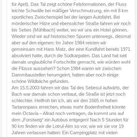
für April). Das Tal zeigt schöne Felsformationen, der Fluss
leichte Schwälle bei mäßiger Verschmutzung, ein mit 8 km
sportliches Zwischenspiel bei der langen Autofahrt. Bei
mörderischer Hitze und ebensolcher Straße fahren wir noch
bis Sebes (Mühlbach) weiter, wo wir uns ein Hotel gönnen.
Wieder sind wir auf historischen Spuren unterwegs, diesmal
aber auf den eigenen: Im Jahre 1984 reisten wir
gemeinsam mit Hans Matz, der eine Kundfahrt bereits 1971
absolviert hatte, durch die Südkarpaten. Das Land hat seit
damals unglaubliche Fortschritte gemacht, wie würden wohl
die Flüsse aussehen? Schon 1984 waren wir zwischen
Dammbaustellen herumgeirrt, hatten aber noch einige
schöne Wildbäche gefunden.
Am 15.5.2003 fahren wir das Tal des Sebesul aufwärts, der
Bach war damals schon verbaut, die Straße ist jetzt noch
schlechter. Heilfroh bin ich, als wir den 1665 m hohen
Tartarenpass erreichen, etwas mehr Bodenfreiheit könnte
mein Octavia – Allrad noch vertragen, da kommt uns auf
dem „Forstweg“ ein Autobus entgegen! Nach 5 Stunden für
90 km finden wir die Lotrul-Alm so vor, wie wir sie vor 19
Jahren verlassen hatten: Ein Campingplatz mit vielen