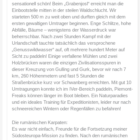
sensationell schön! Beim „Grabenjosl“ erreicht man die
Einbootstelle mitten in der steilen Waldschlucht. Wir
starteten 500 m zu weit oben und durften gleich mit dem
ersten gewaltigen Umtrager beginnen. Enge Schlitze, hohe
Abfälle, Bäume – wenigstens der Wasserdruck war
beherrschbar. Nach zwei Stunden Kampf mit der
Urlandschaft tauchte tatsächlich das versprochene
„Genusswildwasser“ auf, oft mehrere hundert Meter auf
Sicht zu paddeln! Einige verfallene Mühlen und zwei
Holzbrücken waren die einzigen Zivilisationsspuren in
dieser Kreuzung von Gulling und Gurk, bevor wir nach 7
km, 260 Höhenmetern und fast 5 Stunden die
Straßenbrücke kurz vor Schwanberg erreichten. Mit gut 10
Umtragungen konnte ich im IVer-Bereich paddeln, Piemont-
Freaks können länger im Boot bleiben. Ein Naturparadies
und ein ideales Training für Expeditionisten, leider nur nach
schneereichen Wintern oder Regenfällen zu befahren!
Die rumänischen Karpaten:
Es war nicht einfach, Freunde für die Fortsetzung meiner
Südosteuropa-Mission zu finden. Nach den rumänischen