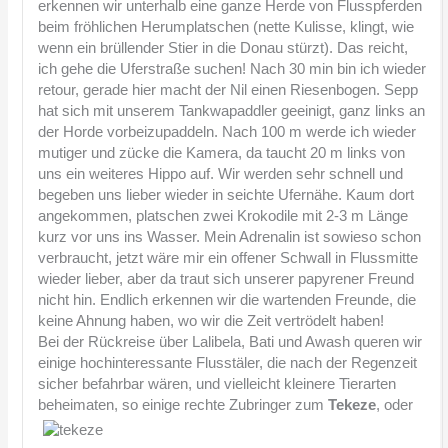
erkennen wir unterhalb eine ganze Herde von Flusspferden
beim fröhlichen Herumplatschen (nette Kulisse, klingt, wie
wenn ein brüllender Stier in die Donau stürzt). Das reicht,
ich gehe die Uferstraße suchen! Nach 30 min bin ich wieder
retour, gerade hier macht der Nil einen Riesenbogen. Sepp
hat sich mit unserem Tankwapaddler geeinigt, ganz links an
der Horde vorbeizupaddeln. Nach 100 m werde ich wieder
mutiger und zücke die Kamera, da taucht 20 m links von
uns ein weiteres Hippo auf. Wir werden sehr schnell und
begeben uns lieber wieder in seichte Ufernähe. Kaum dort
angekommen, platschen zwei Krokodile mit 2-3 m Länge
kurz vor uns ins Wasser. Mein Adrenalin ist sowieso schon
verbraucht, jetzt wäre mir ein offener Schwall in Flussmitte
wieder lieber, aber da traut sich unserer papyrener Freund
nicht hin. Endlich erkennen wir die wartenden Freunde, die
keine Ahnung haben, wo wir die Zeit vertrödelt haben!
Bei der Rückreise über Lalibela, Bati und Awash queren wir
einige hochinteressante Flusstäler, die nach der Regenzeit
sicher befahrbar wären, und vielleicht kleinere Tierarten
beheimaten, so einige rechte Zubringer zum
Tekeze
, oder