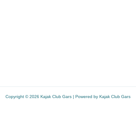
Copyright © 2026 Kajak Club Gars | Powered by Kajak Club Gars
icht getrackt. Viel Spass beim Surfen!
OK