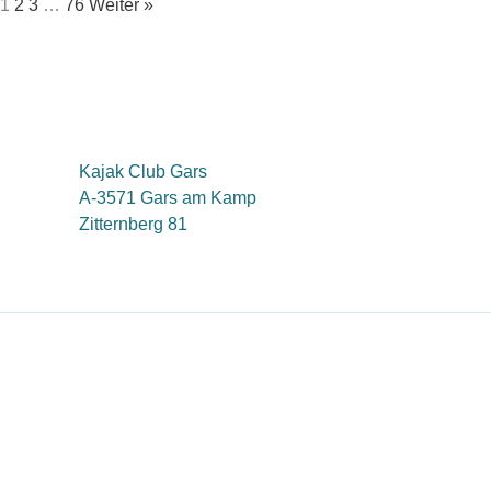
1
2
3
…
76
Weiter »
Kajak Club Gars
A-3571 Gars am Kamp
Zitternberg 81
Diese Website verwendet nur essentielle Cookies. Sie werden n